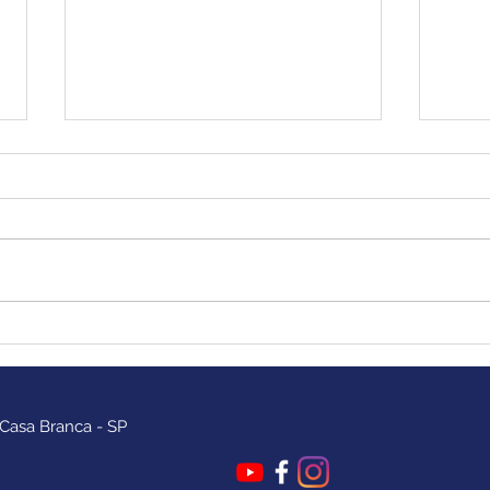
Como aumentar os níveis
Vamo
de dopamina?
roti
 Casa Branca - SP