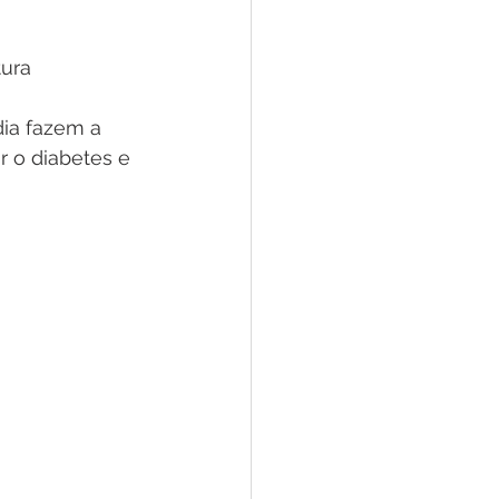
ura 
dia fazem a 
r o diabetes e 