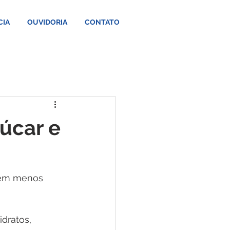
CIA
OUVIDORIA
CONTATO
úcar e
uem menos 
dratos, 