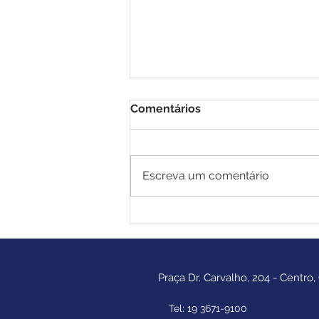
Comentários
Escreva um comentário
Nunca é tarde para
começar
Praça Dr. Carvalho, 204 - Centro,
Tel: 19 3671-9100