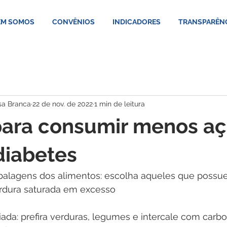
M SOMOS
CONVÊNIOS
INDICADORES
TRANSPARÊN
sa Branca
22 de nov. de 2022
1 min de leitura
para consumir menos aç
 diabetes
mbalagens dos alimentos: escolha aqueles que poss
ordura saturada em excesso
iada: prefira verduras, legumes e intercale com carboi