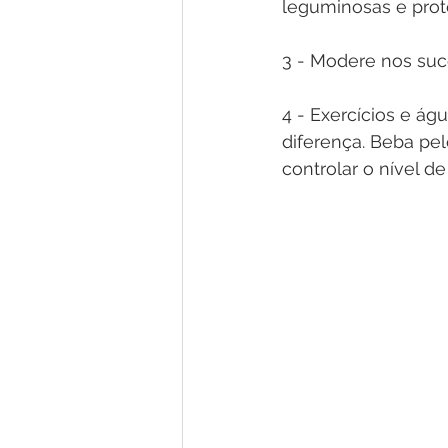
leguminosas e prot
3 - Modere nos suco
4 - Exercícios e ág
diferença. Beba pelo
controlar o nível d