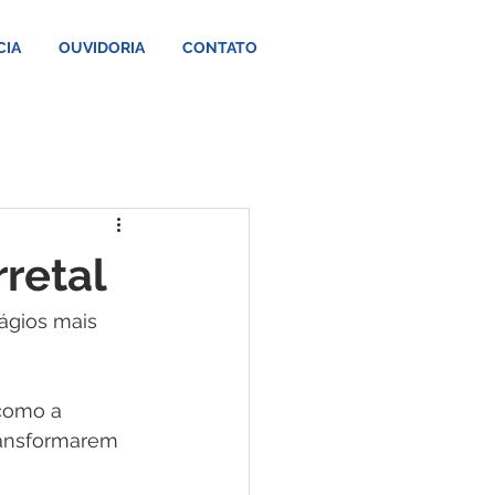
CIA
OUVIDORIA
CONTATO
rretal
ágios mais 
como a 
ransformarem 