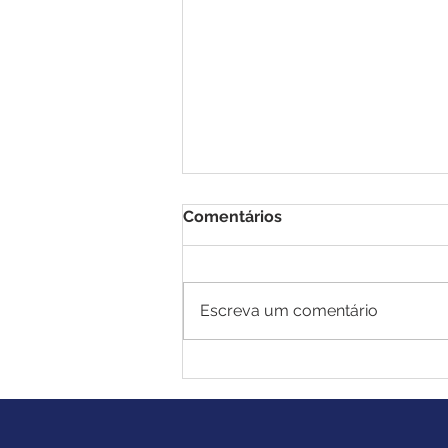
Comentários
Escreva um comentário
Nunca é tarde para
começar