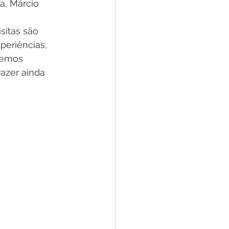
a, Márcio 
sitas são 
periências, 
demos 
azer ainda 