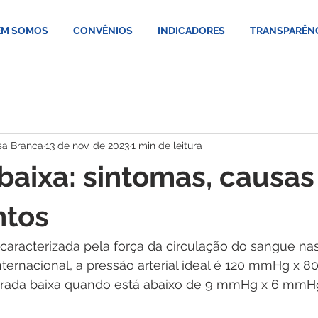
M SOMOS
CONVÊNIOS
INDICADORES
TRANSPARÊN
sa Branca
13 de nov. de 2023
1 min de leitura
baixa: sintomas, causas
ntos
é caracterizada pela força da circulação do sangue nas
nternacional, a pressão arterial ideal é 120 mmHg x 
derada baixa quando está abaixo de 9 mmHg x 6 mmHg,